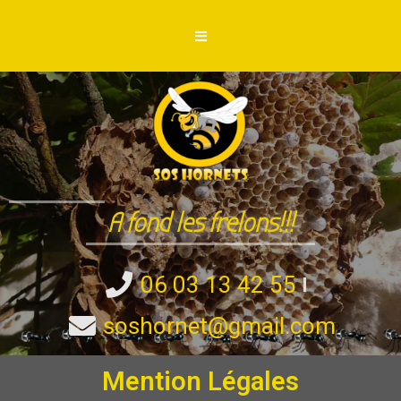
A fond les frelons!!!
06 03 13 42 55
soshornet@gmail.com
Mention Légales